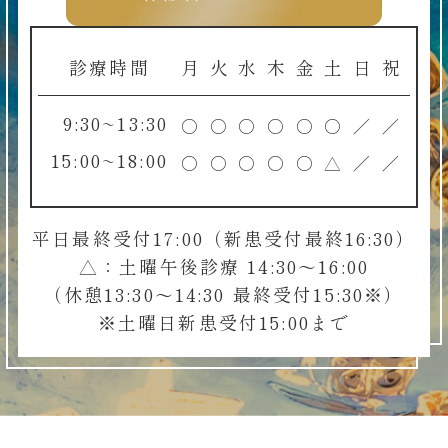
診療時間
月
火
水
木
金
土
日
祝
9:30~13:30
○
○
○
○
○
○
／
／
15:00~18:00
○
○
○
○
○
△
／
／
平日最終受付17:00（新患受付最終16:30）
△：土曜午後診療 14:30～16:00
（休憩13:30～14:30 最終受付15:30※）
※土曜日新患受付15:00まで