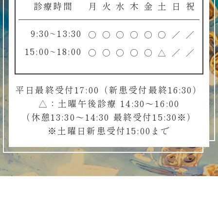
診療時間
月
火
水
木
金
土
日
祝
9:30~13:30
○
○
○
○
○
○
／
／
15:00~18:00
○
○
○
○
○
△
／
／
平日最終受付17:00（新患受付最終16:30）
△：土曜午後診療 14:30～16:00
（休憩13:30～14:30 最終受付15:30※）
※土曜日新患受付15:00まで