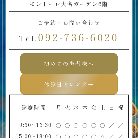
モントーレ大名ガーデン6階
ご予約・お問い合わせ
092-736-6020
Tel.
初めての患者様へ
休診日カレンダー
診療時間
月
火
水
木
金
土
日
祝
9:30~13:30
○
○
○
○
○
○
／
／
15:00~18:00
○
○
○
○
○
△
／
／