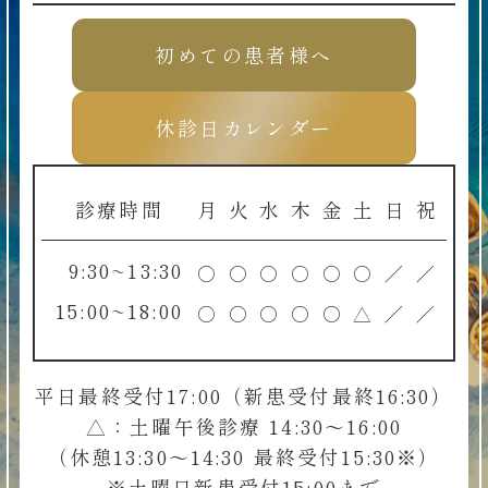
初めての患者様へ
休診日カレンダー
診療時間
月
火
水
木
金
土
日
祝
9:30~13:30
○
○
○
○
○
○
／
／
15:00~18:00
○
○
○
○
○
△
／
／
平日最終受付17:00（新患受付最終16:30）
△：土曜午後診療 14:30～16:00
（休憩13:30～14:30 最終受付15:30※）
※土曜日新患受付15:00まで