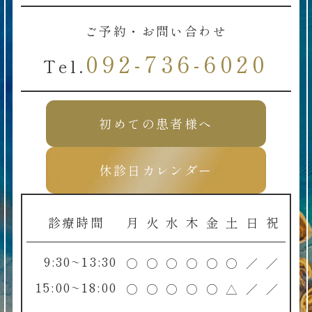
ご予約・お問い合わせ
092-736-6020
Tel.
初めての患者様へ
休診日カレンダー
診療時間
月
火
水
木
金
土
日
祝
9:30~13:30
○
○
○
○
○
○
／
／
15:00~18:00
○
○
○
○
○
△
／
／