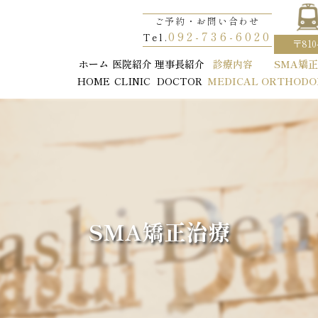
ご予約・お問い合わせ
ご予約・お問い合わせ
092-736-6020
092-736-6020
Tel.
Tel.
〒81
〒81
ホーム
ホーム
医院紹介
医院紹介
理事長紹介
理事長紹介
診療内容
診療内容
SMA矯
SMA矯
HOME
HOME
CLINIC
CLINIC
DOCTOR
DOCTOR
MEDICAL
MEDICAL
ORTHODO
ORTHODO
SMA矯正治療