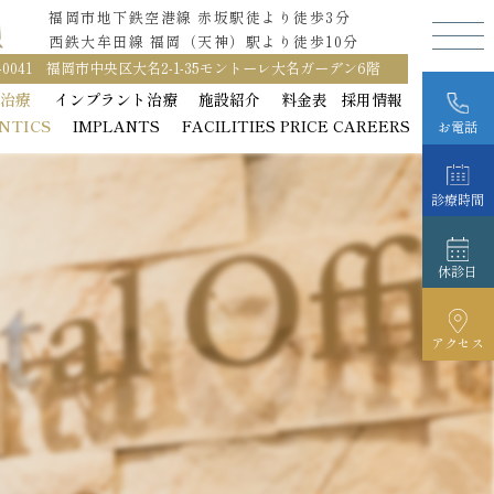
福岡市地下鉄空港線 赤坂駅徒より徒歩3分
福岡市地下鉄空港線 赤坂駅徒より徒歩3分
西鉄大牟田線 福岡（天神）駅より徒歩10分
西鉄大牟田線 福岡（天神）駅より徒歩10分
0-0041 福岡市中央区大名2-1-35モントーレ大名ガーデン6階
0-0041 福岡市中央区大名2-1-35モントーレ大名ガーデン6階
正治療
正治療
インプラント治療
インプラント治療
施設紹介
施設紹介
料金表
料金表
採用情報
採用情報
NTICS
NTICS
IMPLANTS
IMPLANTS
FACILITIES
FACILITIES
PRICE
PRICE
CAREERS
CAREERS
お電話
診療時間
休診日
アクセス