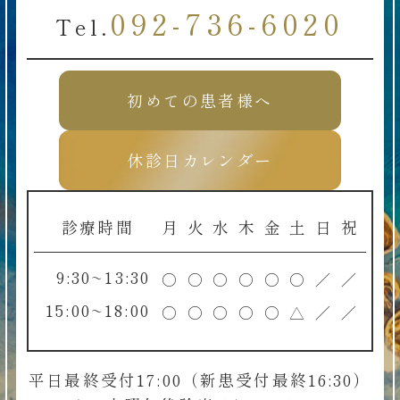
092-736-6020
Tel.
初めての患者様へ
休診日カレンダー
診療時間
月
火
水
木
金
土
日
祝
9:30~13:30
○
○
○
○
○
○
／
／
15:00~18:00
○
○
○
○
○
△
／
／
平日最終受付17:00（新患受付最終16:30）