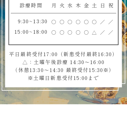
診療時間
月
火
水
木
金
土
日
祝
9:30~13:30
○
○
○
○
○
○
／
／
15:00~18:00
○
○
○
○
○
△
／
／
平日最終受付17:00（新患受付最終16:30）
△：土曜午後診療 14:30～16:00
（休憩13:30～14:30 最終受付15:30※）
※土曜日新患受付15:00まで