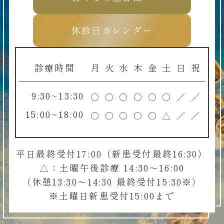
休診日カレンダー
診療時間
月
火
水
木
金
土
日
祝
9:30~13:30
○
○
○
○
○
○
／
／
15:00~18:00
○
○
○
○
○
△
／
／
平日最終受付17:00（新患受付最終16:30）
△：土曜午後診療 14:30～16:00
（休憩13:30～14:30 最終受付15:30※）
※土曜日新患受付15:00まで