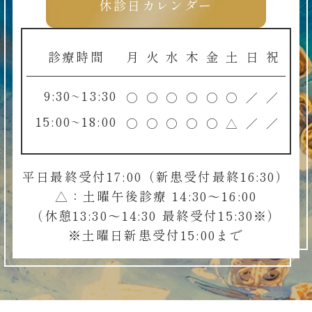
休診日カレンダー
診療時間
月
火
水
木
金
土
日
祝
9:30~13:30
○
○
○
○
○
○
／
／
15:00~18:00
○
○
○
○
○
△
／
／
平日最終受付17:00（新患受付最終16:30）
△：土曜午後診療 14:30～16:00
（休憩13:30～14:30 最終受付15:30※）
※土曜日新患受付15:00まで