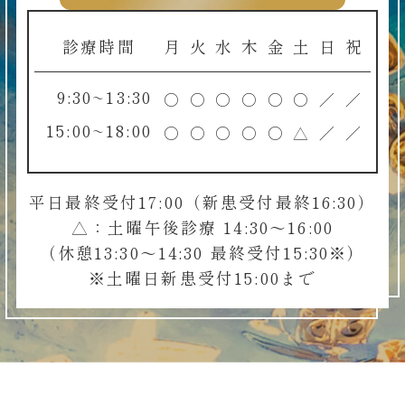
診療時間
月
火
水
木
金
土
日
祝
9:30~13:30
○
○
○
○
○
○
／
／
15:00~18:00
○
○
○
○
○
△
／
／
平日最終受付17:00（新患受付最終16:30）
△：土曜午後診療 14:30～16:00
（休憩13:30～14:30 最終受付15:30※）
※土曜日新患受付15:00まで