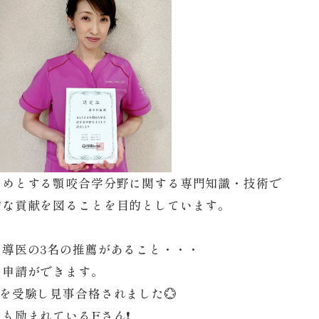
じめとする顎咬合学分野に関する専門知識・技術で
的な貢献を図ることを目的としています。
導医の3名の推薦があること・・・
て申請ができます。
を受験し見事合格されました💮
励まれているFさん❗️