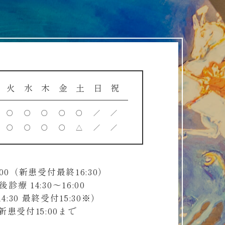
火
水
木
金
土
日
祝
○
○
○
○
○
／
／
○
○
○
○
△
／
／
00（新患受付最終16:30）
療 14:30～16:00
4:30 最終受付15:30※）
患受付15:00まで