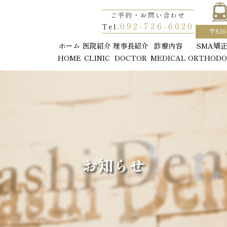
ご予約・お問い合わせ
ご予約・お問い合わせ
092-736-6020
092-736-6020
Tel.
Tel.
〒81
〒81
ホーム
ホーム
医院紹介
医院紹介
理事長紹介
理事長紹介
診療内容
診療内容
SMA矯
SMA矯
HOME
HOME
CLINIC
CLINIC
DOCTOR
DOCTOR
MEDICAL
MEDICAL
ORTHODO
ORTHODO
お知らせ