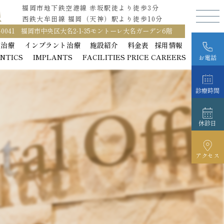
福岡市地下鉄空港線 赤坂駅徒より徒歩3分
福岡市地下鉄空港線 赤坂駅徒より徒歩3分
西鉄大牟田線 福岡（天神）駅より徒歩10分
西鉄大牟田線 福岡（天神）駅より徒歩10分
0-0041 福岡市中央区大名2-1-35モントーレ大名ガーデン6階
0-0041 福岡市中央区大名2-1-35モントーレ大名ガーデン6階
正治療
正治療
インプラント治療
インプラント治療
施設紹介
施設紹介
料金表
料金表
採用情報
採用情報
NTICS
NTICS
IMPLANTS
IMPLANTS
FACILITIES
FACILITIES
PRICE
PRICE
CAREERS
CAREERS
お電話
診療時間
休診日
アクセス