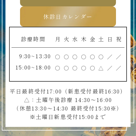
休診日カレンダー
診療時間
月
火
水
木
金
土
日
祝
9:30~13:30
○
○
○
○
○
○
／
／
15:00~18:00
○
○
○
○
○
△
／
／
平日最終受付17:00（新患受付最終16:30）
△：土曜午後診療 14:30～16:00
（休憩13:30～14:30 最終受付15:30※）
※土曜日新患受付15:00まで