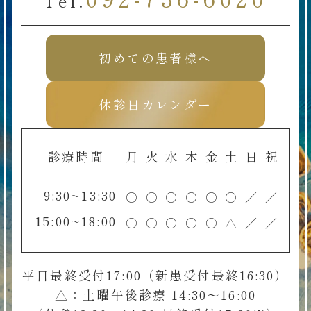
Tel.
初めての患者様へ
休診日カレンダー
診療時間
月
火
水
木
金
土
日
祝
9:30~13:30
○
○
○
○
○
○
／
／
15:00~18:00
○
○
○
○
○
△
／
／
平日最終受付17:00（新患受付最終16:30）
△：土曜午後診療 14:30～16:00