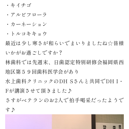
・キイチゴ
・アルビフローラ
・カーネーション
・トルコキキョウ
最近は少し寒さが和らいでまいりましたね☆皆様
いかがお過ごしですか？
林歯科では先週末、日歯認定特別研修会福岡県西
地区第５９回歯科医学会があり
水上歯科クリニックのDH Sさんと共同でDH I・
Fが講演させて頂きました♪
さすがベテランのお2人で拍手喝采だったようで
す♪