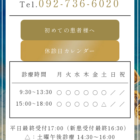
092-736-6020
Tel.
初めての患者様へ
休診日カレンダー
診療時間
月
火
水
木
金
土
日
祝
9:30~13:30
○
○
○
○
○
○
／
／
15:00~18:00
○
○
○
○
○
△
／
／
平日最終受付17:00（新患受付最終16:30）
△：土曜午後診療 14:30～16:00