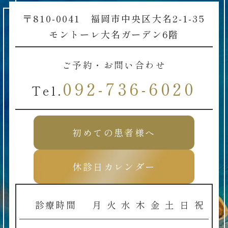
〒810-0041 福岡市中央区大名2-1-35
モントーレ大名ガーデン6階
ご予約・お問い合わせ
092-736-6020
Tel.
初めての患者様へ
休診日カレンダー
診療時間
月
火
水
木
金
土
日
祝