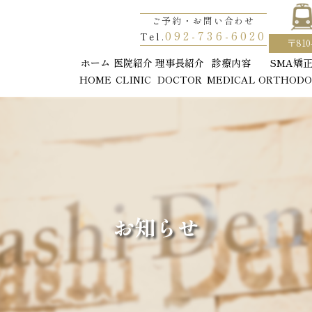
ご予約・お問い合わせ
ご予約・お問い合わせ
092-736-6020
092-736-6020
Tel.
Tel.
〒81
〒81
ホーム
ホーム
医院紹介
医院紹介
理事長紹介
理事長紹介
診療内容
診療内容
SMA矯
SMA矯
HOME
HOME
CLINIC
CLINIC
DOCTOR
DOCTOR
MEDICAL
MEDICAL
ORTHODO
ORTHODO
お知らせ