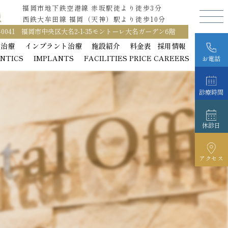
福岡市地下鉄空港線 赤坂駅徒より徒歩3分
福岡市地下鉄空港線 赤坂駅徒より徒歩3分
西鉄大牟田線 福岡（天神）駅より徒歩10分
西鉄大牟田線 福岡（天神）駅より徒歩10分
0-0041 福岡市中央区大名2-1-35モントーレ大名ガーデン6階
0-0041 福岡市中央区大名2-1-35モントーレ大名ガーデン6階
正治療
正治療
インプラント治療
インプラント治療
施設紹介
施設紹介
料金表
料金表
採用情報
採用情報
NTICS
NTICS
IMPLANTS
IMPLANTS
FACILITIES
FACILITIES
PRICE
PRICE
CAREERS
CAREERS
お電話
診療時間
休診日
アクセス