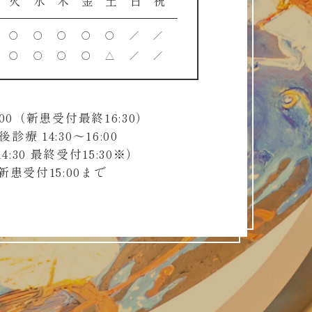
火
水
木
金
土
日
祝
○
○
○
○
○
／
／
○
○
○
○
△
／
／
00（新患受付最終16:30）
療 14:30～16:00
4:30 最終受付15:30※）
患受付15:00まで