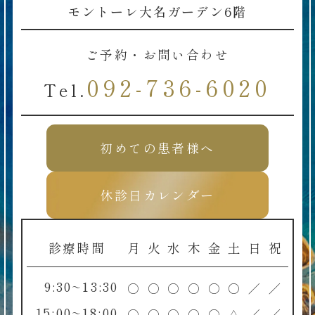
モントーレ大名ガーデン6階
ご予約・お問い合わせ
092-736-6020
Tel.
初めての患者様へ
休診日カレンダー
診療時間
月
火
水
木
金
土
日
祝
9:30~13:30
○
○
○
○
○
○
／
／
15:00~18:00
○
○
○
○
○
△
／
／