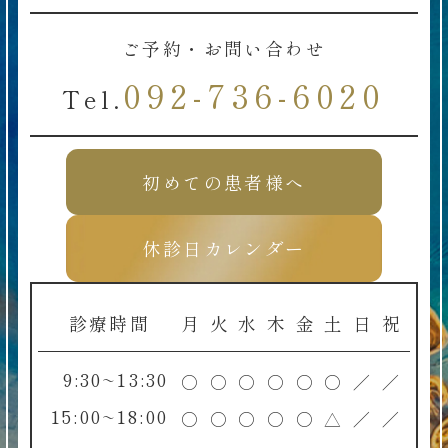
ご予約・お問い合わせ
092-736-6020
Tel.
初めての患者様へ
休診日カレンダー
診療時間
月
火
水
木
金
土
日
祝
9:30~13:30
○
○
○
○
○
○
／
／
15:00~18:00
○
○
○
○
○
△
／
／